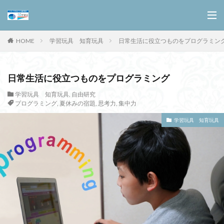
HOME
学習玩具 知育玩具
日常生活に役立つものをプログラミン
日常生活に役立つものをプログラミング
学習玩具 知育玩具
,
自由研究
プログラミング
,
夏休みの宿題
,
思考力
,
集中力
学習玩具 知育玩具