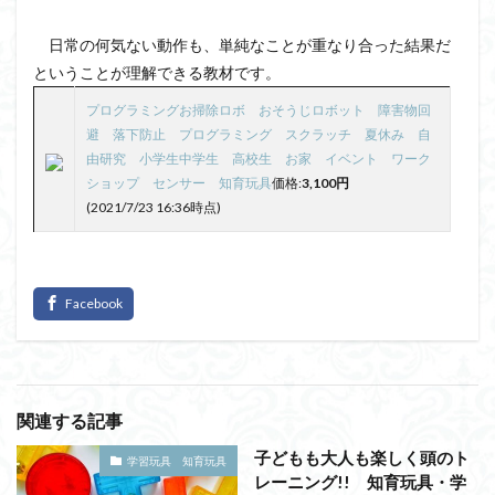
日常の何気ない動作も、単純なことが重なり合った結果だ
ということが理解できる教材です。
プログラミングお掃除ロボ おそうじロボット 障害物回
避 落下防止 プログラミング スクラッチ 夏休み 自
由研究 小学生中学生 高校生 お家 イベント ワーク
ショップ センサー 知育玩具
価格:
3,100円
(2021/7/23 16:36時点)
関連する記事
子どもも大人も楽しく頭のト
学習玩具 知育玩具
レーニング!! 知育玩具・学