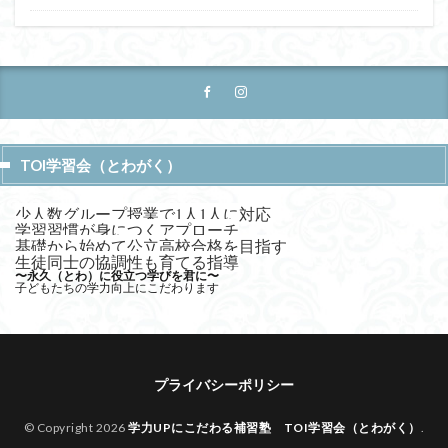
TOI学習会（とわがく）
少人数グループ授業で1人1人に対応
学習習慣が身につくアプローチ
基礎から始めて公立高校合格を目指す
生徒同士の協調性も育てる指導
〜永久（とわ）に役立つ学びを君に〜
子どもたちの学力向上にこだわります
プライバシーポリシー
© Copyright 2026
学力UPにこだわる補習塾 TOI学習会（とわがく）
.