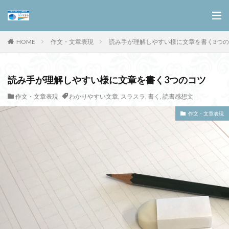
HOME
作文・文章表現
読み手が理解しやすい様に文章を書く3つ
読み手が理解しやすい様に文章を書く3つのコツ
作文・文章表現
わかりやすい文章
,
スラスラ
,
書く
,
読書感想文
作文・文章表現