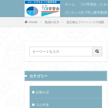
ホーム
TOI学習会（と
きる!!
だいたい5分で学ぶ数学動画
ＴＯＩ学習会（
できる喜びを自
授業コンセプト
学習の進め方に
学力UPにこだ
時間割 授業
教室に入るまで
代表あいさつ
HOME
勉強の仕方
超正確なフリーハンドの地図
きる!!
カテゴリー
お知らせ
つぶやき