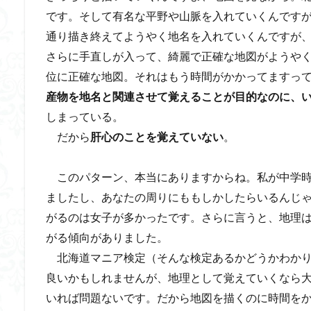
です。そして有名な平野や山脈を入れていくんです
通り描き終えてようやく地名を入れていくんですが、
さらに手直しが入って、綺麗で正確な地図がようや
位に正確な地図。それはもう時間がかかってますっ
産物を地名と関連させて覚えることが目的なのに、
しまっている。
だから
肝心のことを覚えていない
。
このパターン、本当にありますからね。私が中学時
ましたし、あなたの周りにももしかしたらいるんじ
がるのは女子が多かったです。さらに言うと、地理
がる傾向がありました。
北海道マニア検定（そんな検定あるかどうかわかり
良いかもしれませんが、地理として覚えていくなら
いれば問題ないです。だから地図を描くのに時間を