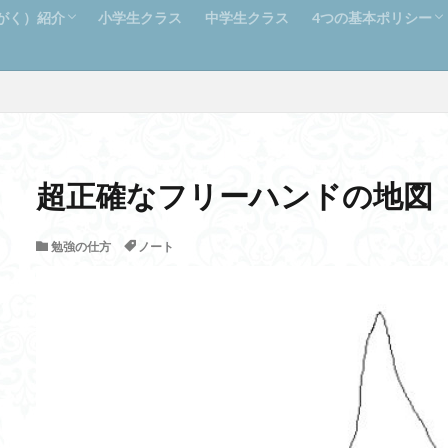
わがく）紹介
小学生クラス
中学生クラス
4つの基本ポリシー
とわがく）とは
信につなげる補習塾
ついて
わるからこそ成績UPも期待で
料
社会人基礎力
超正確なフリーハンドの地図
勉強の仕方
ノート